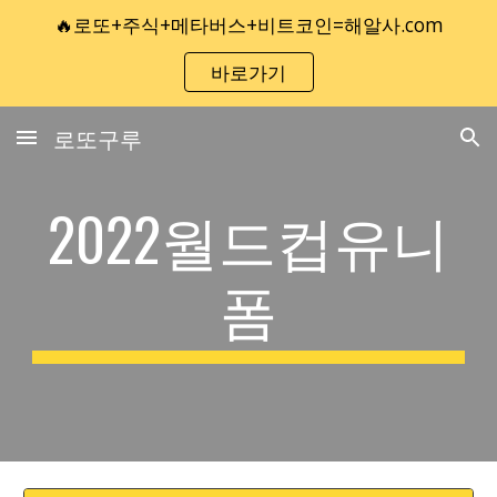
🔥로또+주식+메타버스+비트코인=해알사.com
Skip to main content
Skip to navigation
바로가기
로또구루
2022월드컵유니
폼