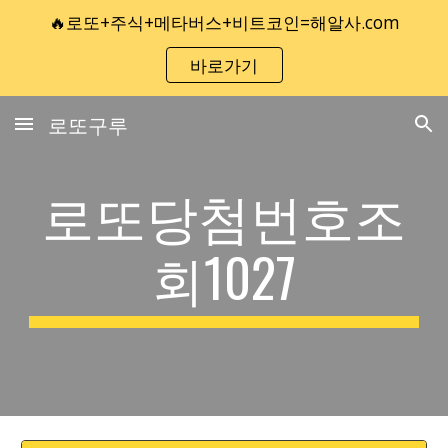
🔥로또+주식+메타버스+비트코인=해알사.com
Skip to main content
Skip to navigation
바로가기
로또구루
로또당첨번호조
회1027