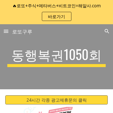
🔥로또+주식+메타버스+비트코인=해알사.com
Skip to main content
Skip to navigation
바로가기
로또구루
동행복권1050회
24시간 각종 광고제휴문의 클릭