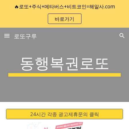
🔥로또+주식+메타버스+비트코인=해알사.com
Skip to main content
Skip to navigation
바로가기
로또구루
동행복권로또
24시간 각종 광고제휴문의 클릭