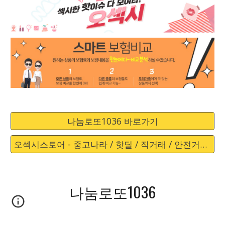
나눔로또1036 바로가기
오섹시스토어 - 중고나라 / 핫딜 / 직거래 / 안전거래 바로가기
나눔로또1036