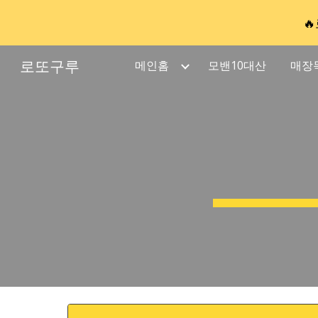

Sk
로또구루
메인홈
모밴10대산
매장