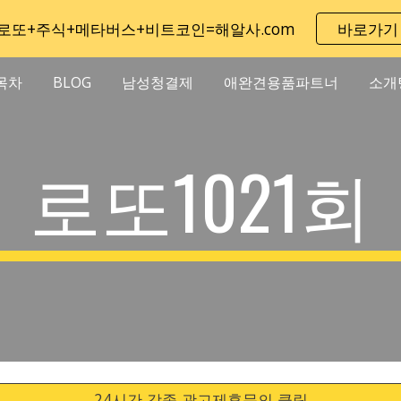
로또+주식+메타버스+비트코인=해알사.com
바로가기
ip to main content
Skip to navigat
목차
BLOG
남성청결제
애완견용품파트너
소개
로또1021회
24시간 각종 광고제휴문의 클릭