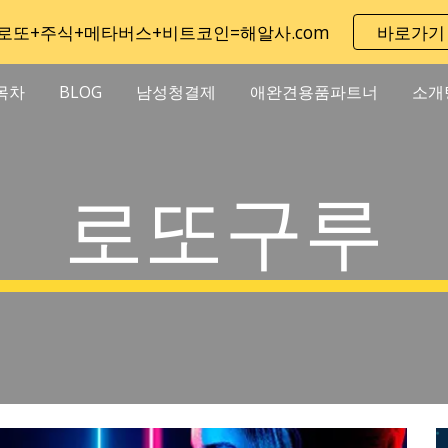
로또+주식+메타버스+비트코인=해알사.com
바로가기
ip to main content
Skip to navigat
목차
BLOG
남성청결제
애완견용품파트너
소개
로또구루