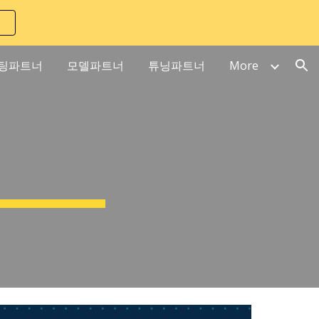
ion
팅파트너
모델파트너
튜닝파트너
More