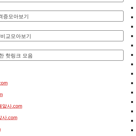
자격증모아보기
험비교모아보기
한 핫링크 모음
com
om
//해알사.com
해알사.com
m