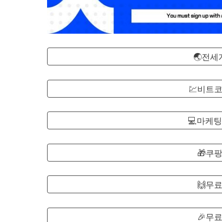
🌏전
💹비트
💻마케팅
🎁쿠
🙌무
🎉무