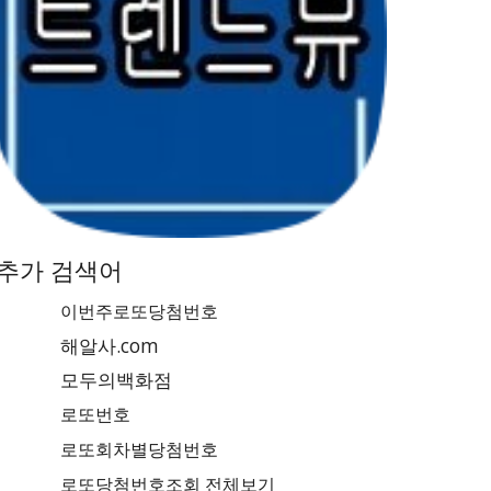
추가 검색어
이번주로또당첨번호
해알사.com
모두의백화점
로또번호
로또회차별당첨번호
로또당첨번호조회 전체보기