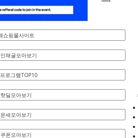
세계쇼핑몰사이트
코인채굴모아보기
프로그램TOP10
팡핫딜모아보기
료운세모아보기
료쿠폰모아보기