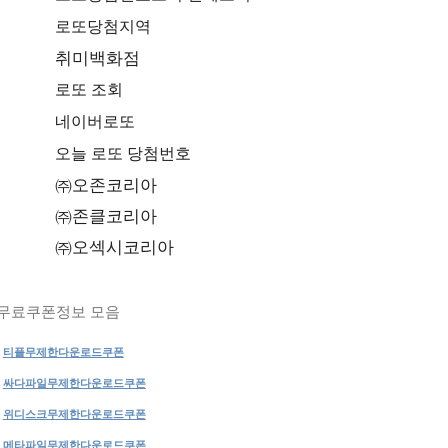
로또당첨지역
취미백화점
로또 조회
네이버로또
오늘 로또 당첨번호
㈜오존코리아
㈜존클코리아
㈜오섹시코리아
무료쿠폰정보 모음
티플무제한다운로드쿠폰
싸다파일무제한다운로드쿠폰
위디스크무제한다운로드쿠폰
메타파일무제한다운로드쿠폰